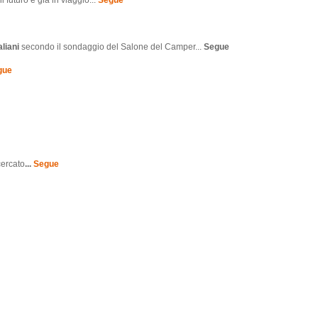
liani
secondo il sondaggio del Salone del Camper...
Segue
gue
cercato
...
Segue