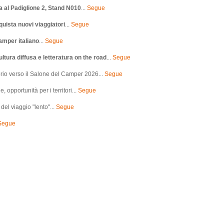
a al Padiglione 2, Stand N010
...
Segue
quista nuovi viaggiatori
...
Segue
amper italiano
...
Segue
ltura diffusa e letteratura on the road
...
Segue
ritorio verso il Salone del Camper 2026...
Segue
, opportunità per i territori...
Segue
 del viaggio "lento"...
Segue
Segue