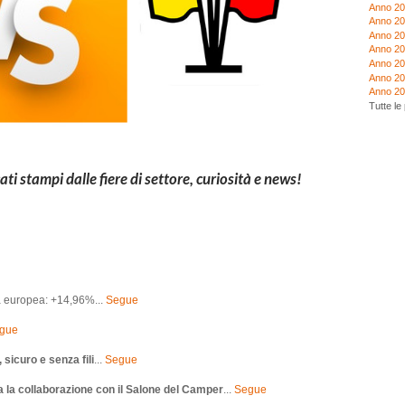
Anno 2
Anno 2
Anno 2
Anno 2
Anno 2
Anno 20
Anno 2
Tutte le
ti stampi dalle fiere di settore, curiosità e news!
a europea: +14,96%...
Segue
gue
sicuro e senza fili
...
Segue
a la collaborazione con il Salone del Camper
...
Segue