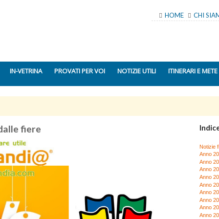
HOME
CHI SI
IN-VETRINA
PROVATI PER VOI
NOTIZIE UTILI
ITINERARI E METE
alle fiere
Indice
Notizie f
Anno 2
Anno 2
Anno 2
Anno 2
Anno 2
Anno 2
Anno 2
Anno 2
Anno 2