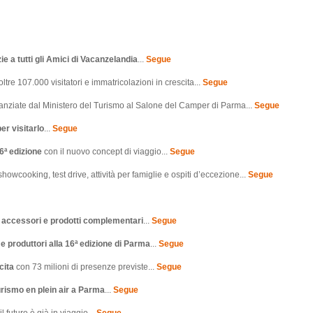
ie a tutti gli Amici di Vacanzelandia
...
Segue
ltre 107.000 visitatori e immatricolazioni in crescita...
Segue
anziate dal Ministero del Turismo al Salone del Camper di Parma...
Segue
er visitarlo
...
Segue
6ª edizione
con il nuovo concept di viaggio...
Segue
 showcooking, test drive, attività per famiglie e ospiti d’eccezione...
Segue
di accessori e prodotti complementari
...
Segue
i e produttori alla 16ª edizione di Parma
...
Segue
cita
con 73 milioni di presenze previste...
Segue
urismo en plein air a Parma
...
Segue
l futuro è già in viaggio...
Segue