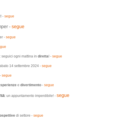
!
-
segue
mper -
segue
er -
segue
egue
 seguici ogni mattina in
diretta
! -
segue
abato 14 settembre 2024 -
segue
 -
segue
esperienze
e
divertimento
-
segue
ma
segue
: un appuntamento imperdibile! -
ospettive
di settore -
segue