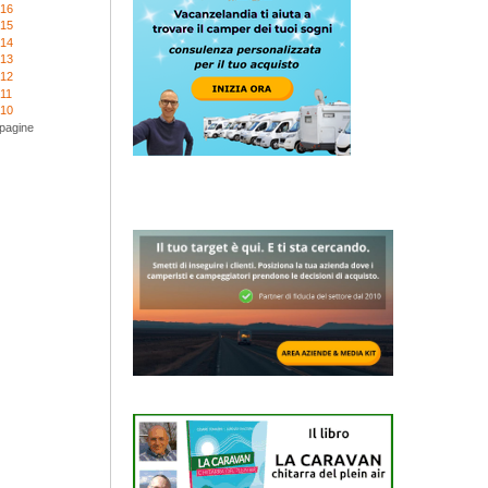
016
015
014
013
012
11
010
 pagine