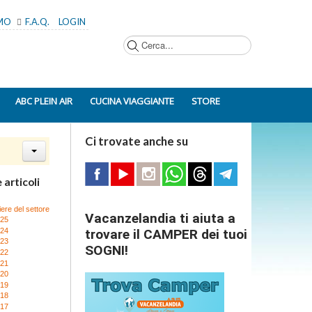
AMO
F.A.Q.
LOGIN
Cerca...
ABC PLEIN AIR
CUCINA VIAGGIANTE
STORE
Ci trovate anche su
 articoli
iere del settore
Vacanzelandia ti aiuta a
025
024
trovare il CAMPER dei tuoi
023
SOGNI!
022
021
020
019
018
017