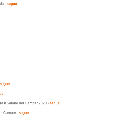
da -
segue
segue
ue
ra il Salone del Camper 2023 -
segue
del Camper -
segue