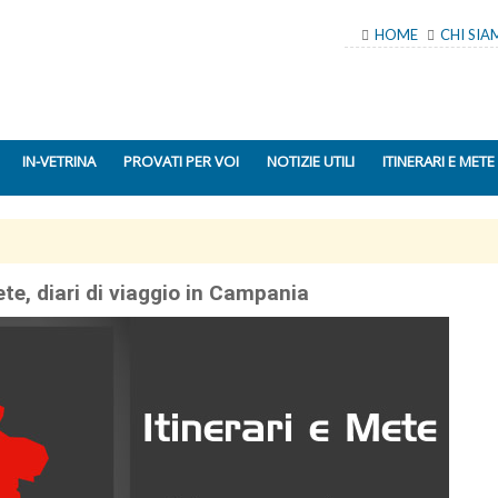
HOME
CHI SI
IN-VETRINA
PROVATI PER VOI
NOTIZIE UTILI
ITINERARI E METE
ete, diari di viaggio in Campania