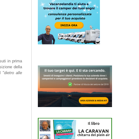
suti in prima
izione della
l
"dietro alle