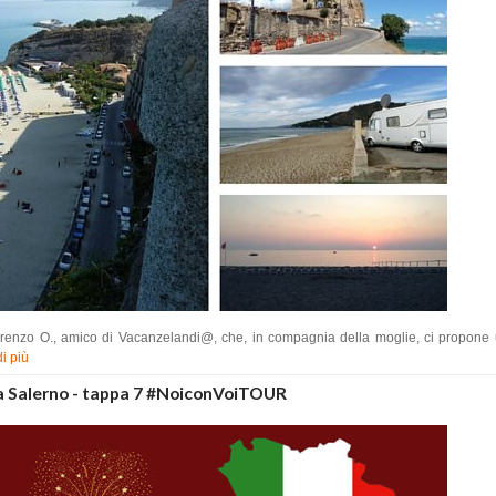
renzo O., amico di Vacanzelandi@, che, in compagnia della moglie, ci propone u
i più
 Salerno - tappa 7 #NoiconVoiTOUR