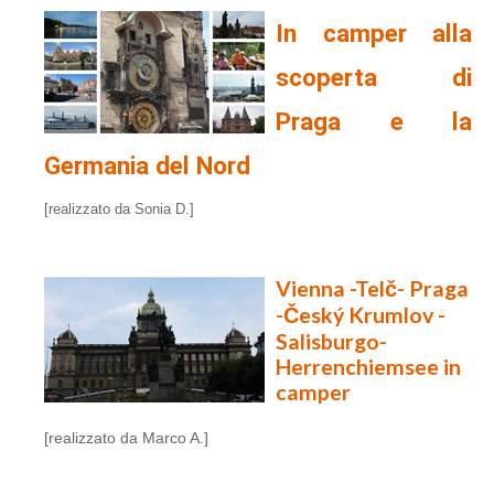
In camper alla
scoperta di
Praga e la
Germania del Nord
[realizzato da Sonia D.]
Vienna -Telč- Praga
-Český Krumlov -
Salisburgo-
Herrenchiemsee in
camper
[realizzato da Marco A.]