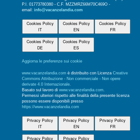
P.I. 01773780380 - C.F. MZZMRZ66M70C469O -
email:
info@vacanzelandia.com
Cookies Policy
Cookies Policy
Cookies Policy
IT
EN
FR
Cookies Policy
Cookies Policy
DE
ES
Aggiorna le preferenze sui cookie
www.vacanzelandia.com
è distribuito con Licenza
Creative
Commons Attribuzione - Non commerciale - Non opere
derivate 4.0 Internazionale
.
Basato sul lavoro di
www.vacanzelandia.com
.
Permessi ulteriori rispetto alle finalità della presente licenza
possono essere disponibili presso
https://www.vacanzelandia.com
Privacy Policy
Privacy Policy
Privacy Policy
IT
EN
FR
Privacy Policy
Privacy Policy