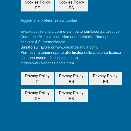
Cookies Policy
Cookies Policy
DE
ES
Aggiorna le preferenze sui cookie
www.vacanzelandia.com
è distribuito con Licenza
Creative
Commons Attribuzione - Non commerciale - Non opere
derivate 4.0 Internazionale
.
Basato sul lavoro di
www.vacanzelandia.com
.
Permessi ulteriori rispetto alle finalità della presente licenza
possono essere disponibili presso
https://www.vacanzelandia.com
Privacy Policy
Privacy Policy
Privacy Policy
IT
EN
FR
Privacy Policy
Privacy Policy
DE
ES