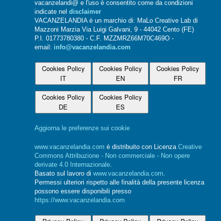
vacanzelandi@ e l'uso è consentito come da condizioni
indicate nel
disclaimer
VACANZELANDIA è un marchio di: MaLo Creative Lab di
Mazzoni Marzia Via Luigi Galvani, 9 - 44042 Cento (FE)
P.I. 01773780380 - C.F. MZZMRZ66M70C469O -
email:
info@vacanzelandia.com
Cookies Policy
Cookies Policy
Cookies Policy
IT
EN
FR
Cookies Policy
Cookies Policy
DE
ES
Aggiorna le preferenze sui cookie
www.vacanzelandia.com
è distribuito con Licenza
Creative
Commons Attribuzione - Non commerciale - Non opere
derivate 4.0 Internazionale
.
Basato sul lavoro di
www.vacanzelandia.com
.
Permessi ulteriori rispetto alle finalità della presente licenza
possono essere disponibili presso
https://www.vacanzelandia.com