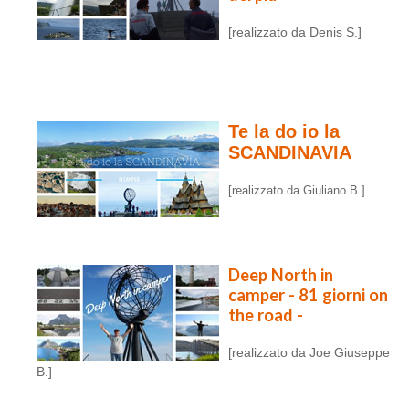
[realizzato da Denis S.]
Te la do io la
SCANDINAVIA
[realizzato da Giuliano B.]
Deep North in
camper - 81 giorni on
the road -
[realizzato da Joe Giuseppe
B.]