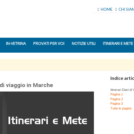
HOME
CHI SI
IN-VETRINA
PROVATI PER VOI
NOTIZIE UTILI
ITINERARI E METE
Indice artic
i di viaggio in Marche
Itinerari Diari d
Pagina 1
Pagina 2
Pagina 3
Tutte le pagine