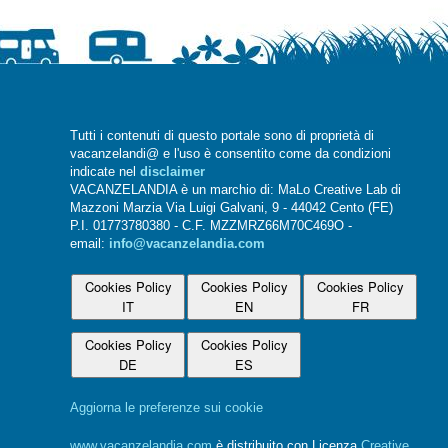
Tutti i contenuti di questo portale sono di proprietà di
vacanzelandi@ e l'uso è consentito come da condizioni
indicate nel
disclaimer
VACANZELANDIA è un marchio di: MaLo Creative Lab di
Mazzoni Marzia Via Luigi Galvani, 9 - 44042 Cento (FE)
P.I. 01773780380 - C.F. MZZMRZ66M70C469O -
email:
info@vacanzelandia.com
Cookies Policy
Cookies Policy
Cookies Policy
IT
EN
FR
Cookies Policy
Cookies Policy
DE
ES
Aggiorna le preferenze sui cookie
www.vacanzelandia.com
è distribuito con Licenza
Creative