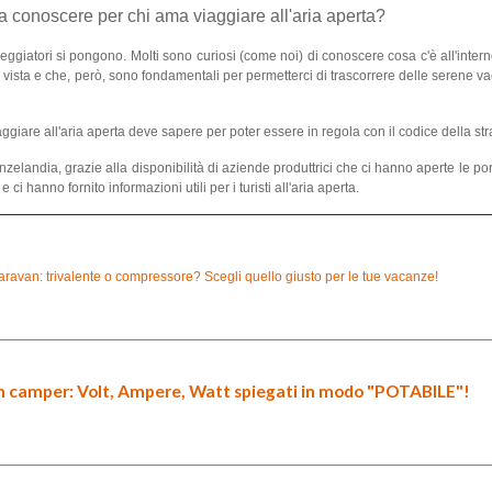
a conoscere per chi ama viaggiare all'aria aperta?
ggiatori si pongono. Molti sono curiosi (come noi) di conoscere cosa c'è all'inter
la vista e che, però, sono fondamentali per permetterci di trascorrere delle serene va
iare all'aria aperta deve sapere per poter essere in regola con il codice della str
zelandia, grazie alla disponibilità di aziende produttrici che ci hanno aperte le po
ci hanno fornito informazioni utili per i turisti all'aria aperta.
aravan: trivalente o compressore? Scegli quello giusto per le tue vacanze!
in camper: Volt, Ampere, Watt spiegati in modo "POTABILE"!