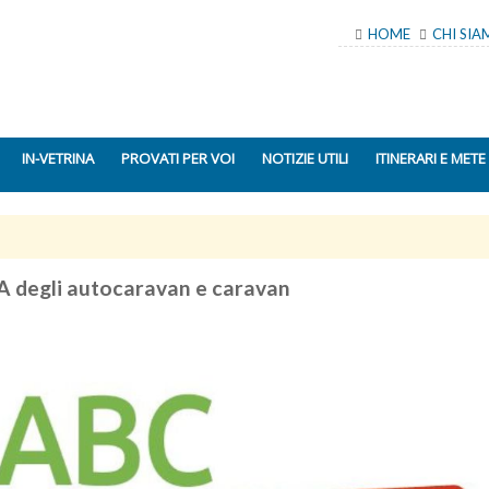
HOME
CHI SI
IN-VETRINA
PROVATI PER VOI
NOTIZIE UTILI
ITINERARI E METE
 degli autocaravan e caravan