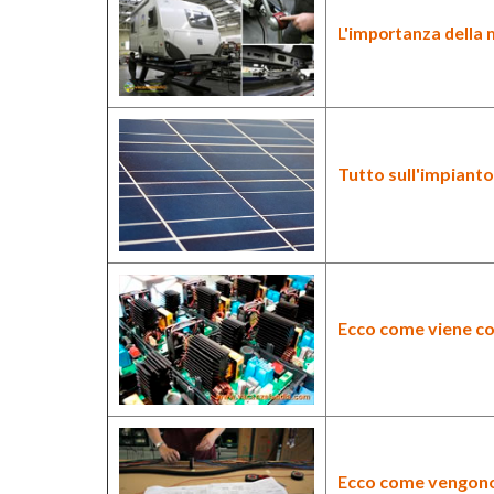
L'importanza della
Tutto sull'
impianto
Ecco come viene cos
Ecco come vengono c