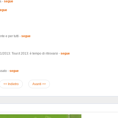
a -
segue
egue
te e per tutti -
segue
2013: Tour.it 2013: è tempo di ritrovarsi -
segue
ssato -
segue
<< Indietro
Avanti >>