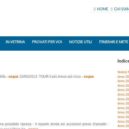
HOME
CHI SI
IN-VETRINA
PROVATI PER VOI
NOTIZIE UTILI
ITINERARI E METE
Indice
Notizie f
lità
-
segue
15/05/2013: TOUR.it più breve più ricco
-
segue
Anno 2
Anno 2
Anno 2
Anno 2
Anno 2
Anno 2
Anno 2
Anno 2
Anno 2
Anno 2
Anno 2
possibile ripresa - il reparto tende ed accessori preso d'assalto -
Anno 2