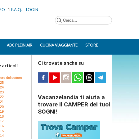
AMO
F.A.Q.
LOGIN
Cerca...
ABC PLEIN AIR
CUCINA VIAGGIANTE
STORE
Ci trovate anche su
 articoli
iere del settore
025
024
023
Vacanzelandia ti aiuta a
022
021
trovare il CAMPER dei tuoi
020
SOGNI!
019
018
017
016
015
014