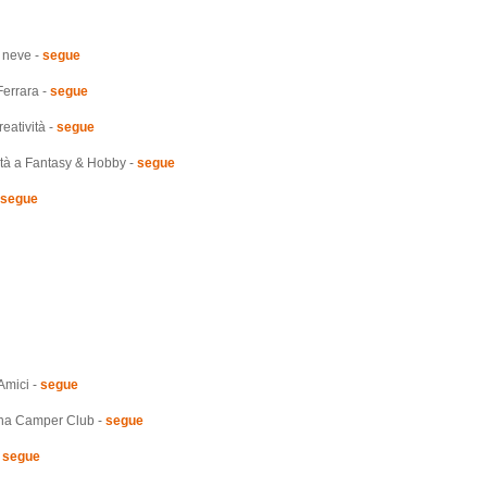
 neve -
segue
errara -
segue
eatività -
segue
tà a Fantasy & Hobby -
segue
segue
Amici -
segue
cana Camper Club -
segue
-
segue