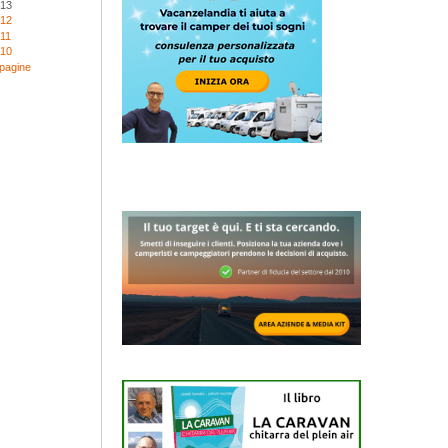
013
012
11
010
 pagine