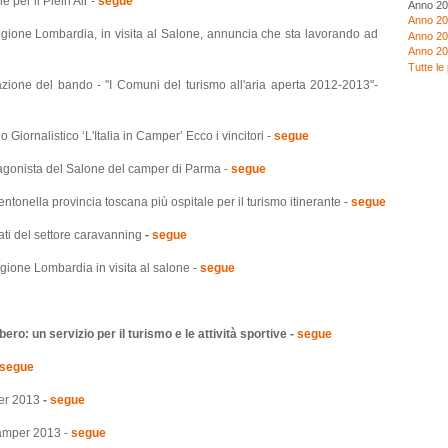
per il Plein Air -
segue
Anno 2
Anno 2
ione Lombardia, in visita al Salone, annuncia che sta lavorando ad
Anno 20
Anno 2
Tutte le
ione del bando - "I Comuni del turismo all'aria aperta 2012-2013"-
ornalistico ‘L'Italia in Camper’ Ecco i vincitori -
segue
agonista del Salone del camper di Parma -
segue
lentonella provincia toscana più ospitale per il turismo itinerante -
segue
dati del settore caravanning
-
segue
ione Lombardia in visita al salone -
segue
ro: un servizio per il turismo e le attività sportive -
segue
segue
per 2013
-
segue
Camper 2013 -
segue