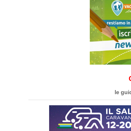
le gui