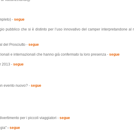
mpleto) -
segue
ubblico che si è distinto per l’uso innovativo del camper interpretandone al 
l del Prosciutto -
segue
ali e internazionali che hanno già confermato la loro presenza -
segue
er 2013 -
segue
un evento nuovo? -
segue
ertimento per i piccoli viaggiatori -
segue
igia"
-
segue