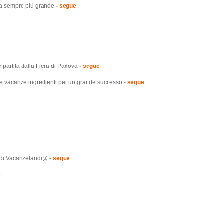
a sempre più grande
-
segue
tita dalla Fiera di Padova
-
segue
acanze ingredienti per un grande successo -
segue
e
d di Vacanzelandi@ -
segue
e