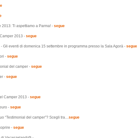
e
e
 2013: Ti aspettiamo a Parma! -
segue
el Camper 2013 -
segue
 - Gli eventi di domenica 15 settembre in programma presso la Sala Agorà -
segue
ori -
segue
monial del camper -
segue
er -
segue
 del Camper 2013 -
segue
euro -
segue
o “Testimonial del camper”? Scegli tra....
segue
oprire -
segue
ci di Vacanzelandi@ -