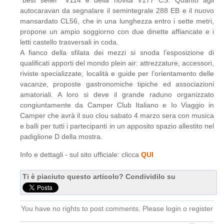
“best seller” V114 e della novità V177 CS. Quanto agli
autocaravan da segnalare il semintegrale 288 EB e il nuovo
mansardato CL56, che in una lunghezza entro i sette metri,
propone un ampio soggiorno con due dinette affiancate e i
letti castello trasversali in coda.
A fianco della sfilata dei mezzi si snoda l’esposizione di
qualificati apporti del mondo plein air: attrezzature, accessori,
riviste specializzate, località e guide per l’orientamento delle
vacanze, proposte gastronomiche tipiche ed associazioni
amatoriali. A loro si deve il grande raduno organizzato
congiuntamente da Camper Club Italiano e Io Viaggio in
Camper che avrà il suo clou sabato 4 marzo sera con musica
e balli per tutti i partecipanti in un apposito spazio allestito nel
padiglione D della mostra.
Info e dettagli - sul sito ufficiale: clicca
QUI
Ti è piaciuto questo articolo? Condividilo su
You have no rights to post comments. Please login o register