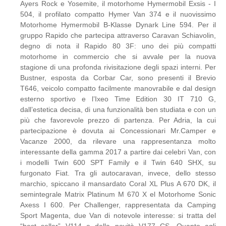
Ayers Rock e Yosemite, il motorhome Hymermobil Exsis - I
504, il profilato compatto Hymer Van 374 e il nuovissimo
Motorhome Hymermobil B-Klasse Dynark Line 594. Per il
gruppo Rapido che partecipa attraverso Caravan Schiavolin,
degno di nota il Rapido 80 3F: uno dei più compatti
motorhome in commercio che si avvale per la nuova
stagione di una profonda rivisitazione degli spazi interni. Per
Bustner, esposta da Corbar Car, sono presenti il Brevio
T646, veicolo compatto facilmente manovrabile e dal design
esterno sportivo e l’Ixeo Time Edition 30 IT 710 G,
dall’estetica decisa, di una funzionalità ben studiata e con un
più che favorevole prezzo di partenza. Per Adria, la cui
partecipazione è dovuta ai Concessionari Mr.Camper e
Vacanze 2000, da rilevare una rappresentanza molto
interessante della gamma 2017 a partire dai celebri Van, con
i modelli Twin 600 SPT Family e il Twin 640 SHX, su
furgonato Fiat. Tra gli autocaravan, invece, dello stesso
marchio, spiccano il mansardato Coral XL Plus A 670 DK, il
semintegrale Matrix Platinum M 670 X el Motorhome Sonic
Axess I 600. Per Challenger, rappresentata da Camping
Sport Magenta, due Van di notevole interesse: si tratta del