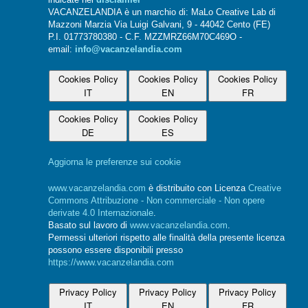
indicate nel
disclaimer
VACANZELANDIA è un marchio di: MaLo Creative Lab di
Mazzoni Marzia Via Luigi Galvani, 9 - 44042 Cento (FE)
P.I. 01773780380 - C.F. MZZMRZ66M70C469O -
email:
info@vacanzelandia.com
Cookies Policy
Cookies Policy
Cookies Policy
IT
EN
FR
Cookies Policy
Cookies Policy
DE
ES
Aggiorna le preferenze sui cookie
www.vacanzelandia.com
è distribuito con Licenza
Creative
Commons Attribuzione - Non commerciale - Non opere
derivate 4.0 Internazionale
.
Basato sul lavoro di
www.vacanzelandia.com
.
Permessi ulteriori rispetto alle finalità della presente licenza
possono essere disponibili presso
https://www.vacanzelandia.com
Privacy Policy
Privacy Policy
Privacy Policy
IT
EN
FR