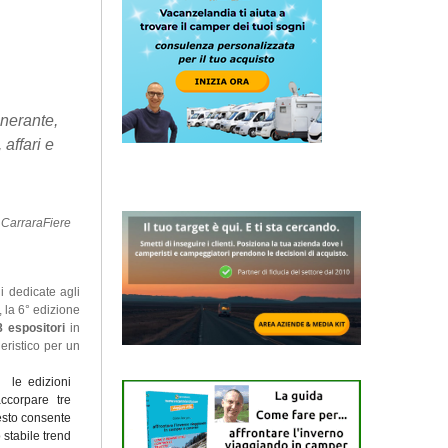
inerante,
 affari e
CarraraFiere
i dedicate agli
, la 6° edizione
8 espositori
in
eristico per un
n le edizioni
ccorpare tre
esto consente
 stabile trend