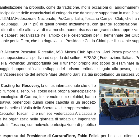
nifestazione ha proposto, come da tradizione, molte occasioni di aggiornament
 partecipazione delle associazioni di categoria che da sempre supportano la manifest
C.T.ITALIA Federazione Nazionale, ProCamp Italia, Toscana Camper Club, che ha o
uipaggi, 30 in più di quelli previsti inizialmente, con grande soddisfazione
n dire di quelle alle cave di marmo che hanno riscosso un grandissimo apprezza
 cabaret, organizzate nell’ambito delle celebrazioni per il trentennale del Club:
nte per la Fiera, che ha ringraziato il Presidente Guido Chiari per il costante supp
 Alleanza Pescatori Ricreativi, ASD Mosca Club Apuano , Arci Pesca provincia
ce, appassionata, sportiva ed esperta del settore. FIPSAS ( Federazione Italiana P
lla Provincia: un’opportunità per il turismo” proprio allo scopo di esaminare la
ggiori opportunità allo sviluppo del turismo territoriale legato alla pesca, c
 il Vicepresidente del settore Mare Stefano Sarti sta già progettando un
successivo
i
Casting for Recovery,
la onlus internazionale che offre
i tumore al seno. Nel corso della propria partecipazione
oncologico di Carrara, intervenute come relatrici, hanno
ativa, ponendosi quindi come capofila di un progetto
one benefica Il Volto della Speranza che rappresentano.
ciatori Toscani, che riunisce Federcaccia Arcicaccia e
 ha organizzato nella giornata di sabato un importante
hiale in Toscana, con notevole partecipazione di pubblico
ne espressa dal
Presidente di CarraraFiere, Fabio Felici,
per i risultati ottenut