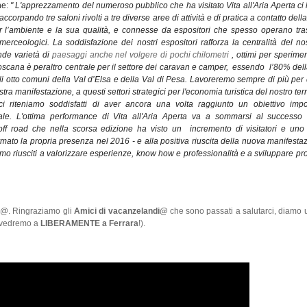
ne:
" L'apprezzamento del numeroso pubblico che ha visitato Vita all'Aria Aperta ci 
 accorpando tre saloni rivolti a tre diverse aree di attività e di pratica a contatto del
 l’ambiente e la sua qualità, e connesse da espositori che spesso operano tr
i merceologici. La soddisfazione dei nostri espositori rafforza la centralità del nost
nde varietà di
paesaggi anche nel volgere di pochi chilometri
, ottimi per sperimen
 Toscana è peraltro centrale per il settore dei caravan e camper, essendo l’80% de
i
otto comuni della Val d’Elsa e della Val di Pesa. Lavoreremo sempre di più per d
stra manifestazione, a questi settori strategici per l'economia turistica del nostro terri
ci riteniamo soddisfatti di aver ancora una volta raggiunto un obiettivo impo
ale. L'ottima performance di Vita all'Aria Aperta va a sommarsi al successo 
off road che nella scorsa edizione ha visto un incremento di visitatori e uno 
mato la propria presenza nel 2016 - e alla positiva riuscita della nuova manifesta
mo riusciti a valorizzare esperienze, know how e professionalità e a sviluppare prog
i@. Ringraziamo gli
Amici di vacanzelandi@
che sono passati a salutarci, diamo
i vedremo a
LIBERAMENTE a Ferrara
!).