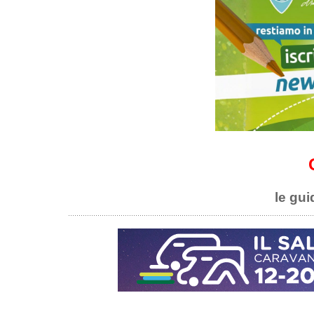
le gui