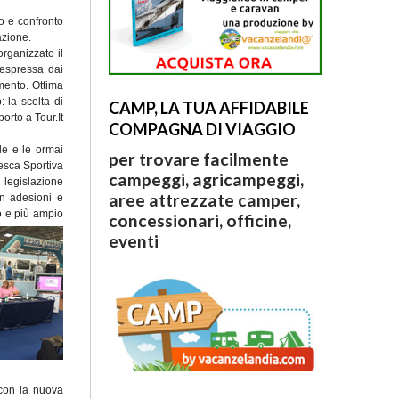
o e confronto
azione.
rganizzato il
 espressa dai
mento. Ottima
 la scelta di
CAMP, LA TUA AFFIDABILE
orto a Tour.It
COMPAGNA DI VIAGGIO
le e le ormai
per trovare facilmente
esca Sportiva
campeggi, agricampeggi,
 legislazione
aree attrezzate camper,
on adesioni e
 e più ampio
concessionari, officine,
eventi
i con la nuova