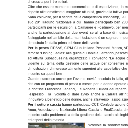
di crescita per i tre settori.
Oltre che essere momento commerciale e di esposizione, la ma
rispetto alle tematiche di maggiore attualità, grazie alla fattiva
Sono coinvolte, per il settore della camperistica Assocamp, A.
suo 28° Raduno Nazionale a cui hanno partecipato ben 280 eq
partecipanti per le escursioni a Camaiore e Fosdinovo, per no
anche la partecipazione ai due eventi serali a base di musica e
festeggiarlo nell’ambito della manifestazione è un segnale importa
dimostrato fin dalla prima edizione dell’evento.
Per la pesca
FIPSAS, CIPM Club Italiano Pescatori Mosca, APR
famose “Fishing Ladies” alla guida di Daniela Ferrando, pescatri
ed Attività Subacquee)
ha organizzato il convegno “Le acque de
vigente sul tema della gestione delle acque per consentire ma
dimostrazioni d’interesse talmente superiori alle aspettative che
incontro su questi temi.
Grande successo anche per l’evento, novità assoluta in Italia, d
ritiri con un programma di pesca a mosca per le donne operate d
le dott.sse Francesca Federici, e Roberta Crudeli del reparto 
espresso la volontà di dare avvio anche a Carrara all’inizi
innovativo a beneficio delle donne, anche attraverso l’associazi
Per il settore caccia
hanno partecipato CCT, Confederazione Cac
Anuu, Associazione Nazionale Libera Caccia e EnalCaccia, che
incontro sulla problematica della gestione della caccia al cing
ed esperti della materia.
Notevole la soddisfazio