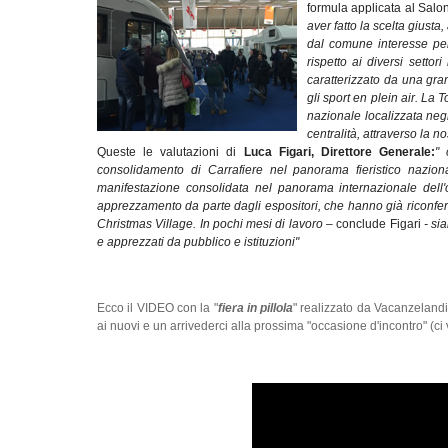
formula applicata al Salo
aver fatto la scelta giusta,
dal comune interesse per
rispetto ai diversi settor
caratterizzato da una gra
gli sport en plein air. La
nazionale localizzata negl
centralità, attraverso la no
Queste le valutazioni di
Luca Figari, Direttore Generale:
" 
consolidamento di Carrafiere nel panorama fieristico nazion
manifestazione consolidata nel panorama internazionale dell'
apprezzamento da parte dagli espositori, che hanno già riconfer
Christmas Village. In pochi mesi di lavoro –
conclude Figari
- sia
e apprezzati da pubblico e istituzioni"
Ecco il VIDEO con la "
fiera in pillola
" realizzato da Vacanzeland
ai nuovi e un arrivederci alla prossima "occasione d'incontro" (c