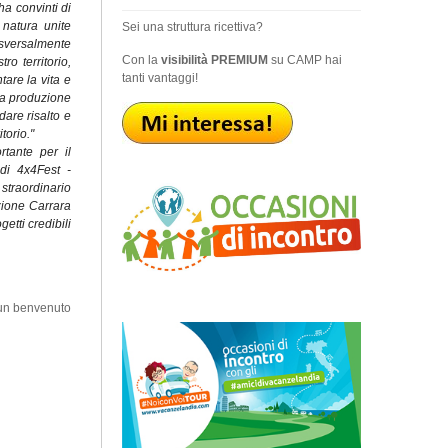
ha convinti di
la natura unite
Sei una struttura ricettiva?
asversalmente
Con la
visibilità PREMIUM
su CAMP hai
ro territorio,
tanti vantaggi!
tare la vita e
lla produzione
are risalto e
torio."
rtante per il
di 4x4Fest -
straordinario
zione Carrara
etti credibili
 un benvenuto