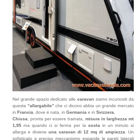
Nel grande spazio dedicato alle
caravan
siamo incuriositi da
questa
“allargabile”
che ci dicono abbia un grande mercato
in
Francia
, dove é nata, in
Germania
e in
Svizzera.
Chiusa
, pronta per essere trainata,
misura in larghezza mt
1,95
ma quando ci si ferma per la
sosta
in un minuto si
allarga e diviene
una caravan di 12 mq di ampiezza
. Un
sofisticato e preciso meccanismo espande le pareti laterali