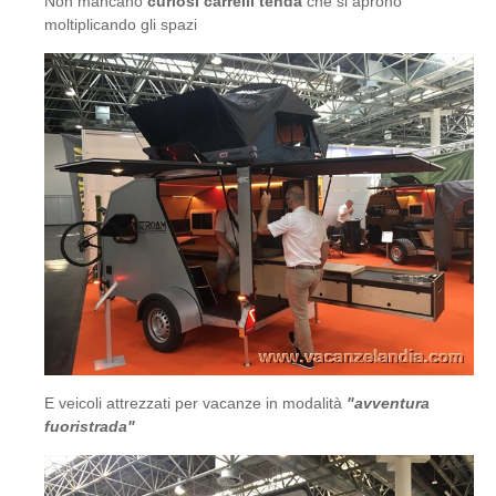
Non mancano
curiosi carrelli tenda
che si aprono
moltiplicando gli spazi
E veicoli attrezzati per vacanze in modalità
"avventura
fuoristrada"