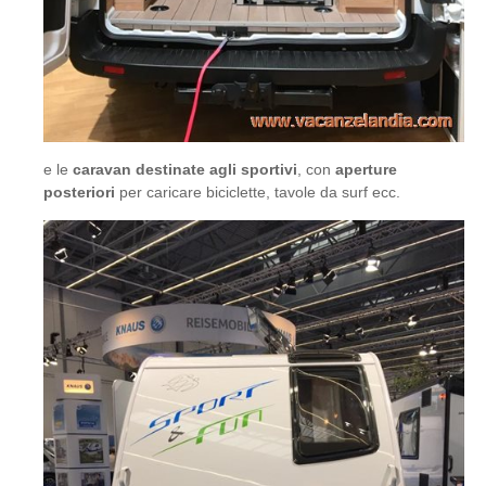
e le
caravan destinate agli sportivi
, con
aperture
posteriori
per caricare biciclette, tavole da surf ecc.