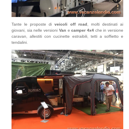
Tante le proposte di
veicoli off road
, molti destinati ai
giovani, sia nelle versioni
Van
e
camper 4x4
che in versione
caravan, allestiti con cucinette estraibili, tetti a soffietto e
tendalini.