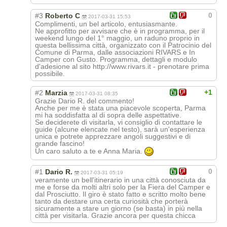
0
#3
Roberto C
2017-03-31 15:53
Complimenti, un bel articolo, entusiasmante.
Ne approfitto per avvisare che è in programma, per il
weekend lungo del 1° maggio, un raduno proprio in
questa bellissima città, organizzato con il Patrocinio del
Comune di Parma, dalle associazioni RIVARS e In
Camper con Gusto. Programma, dettagli e modulo
d'adesione al sito http://www.rivars.it - prenotare prima
possibile.
+1
#2
Marzia
2017-03-31 08:35
Grazie Dario R. del commento!
Anche per me è stata una piacevole scoperta, Parma
mi ha soddisfatta al di sopra delle aspettative.
Se deciderete di visitarla, vi consiglio di contattare le
guide (alcune elencate nel testo), sarà un'esperienza
unica e potrete apprezzare angoli suggestivi e di
grande fascino!
Un caro saluto a te e Anna Maria.
0
#1
Dario R.
2017-03-31 05:19
veramente un bell'itinerario in una città conosciuta da
me e forse da molti altri solo per la Fiera del Camper e
dal Prosciutto. Il giro è stato fatto e scritto molto bene
tanto da destare una certa curiosità che porterà
sicuramente a stare un giorno (se basta) in più nella
città per visitarla. Grazie ancora per questa chicca