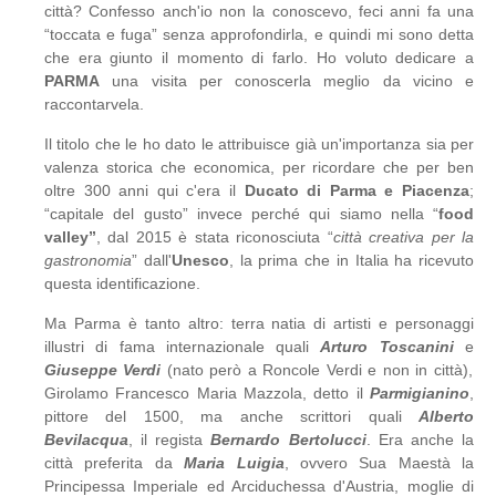
città? Confesso anch'io non la conoscevo, feci anni fa una
“toccata e fuga” senza approfondirla, e quindi mi sono detta
che era giunto il momento di farlo. Ho voluto dedicare a
PARMA
una visita per conoscerla meglio da vicino e
raccontarvela.
Il titolo che le ho dato le attribuisce già un'importanza sia per
valenza storica che economica, per ricordare che per ben
oltre 300 anni qui c'era il
Ducato di Parma e Piacenza
;
“capitale del gusto” invece perché qui siamo nella “
food
valley”
, dal 2015 è stata riconosciuta “
città creativa per la
gastronomia
” dall'
Unesco
, la prima che in Italia ha ricevuto
questa identificazione.
Ma Parma è tanto altro: terra natia di artisti e personaggi
illustri di fama internazionale quali
Arturo Toscanini
e
Giuseppe Verdi
(nato però a Roncole Verdi e non in città),
Girolamo Francesco Maria Mazzola, detto il
Parmigianino
,
pittore del 1500, ma anche scrittori quali
Alberto
Bevilacqua
, il regista
Bernardo Bertolucci
. Era anche la
città preferita da
Maria Luigia
, ovvero Sua Maestà la
Principessa Imperiale ed Arciduchessa d'Austria, moglie di