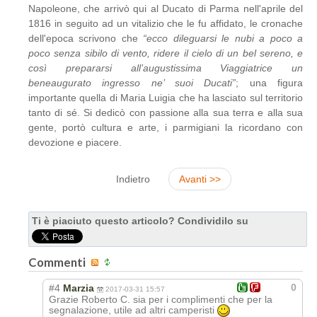
Napoleone, che arrivò qui al Ducato di Parma nell'aprile del
1816 in seguito ad un vitalizio che le fu affidato, le cronache
dell'epoca scrivono che
“ecco dileguarsi le nubi a poco a
poco senza sibilo di vento, ridere il cielo di un bel sereno, e
così prepararsi all’augustissima Viaggiatrice un
beneaugurato ingresso ne’ suoi Ducati”
; una figura
importante quella di Maria Luigia che ha lasciato sul territorio
tanto di sé. Si dedicò con passione alla sua terra e alla sua
gente, portò cultura e arte, i parmigiani la ricordano con
devozione e piacere.
Indietro
Avanti >>
Ti è piaciuto questo articolo? Condividilo su
Commenti
0
#4
Marzia
2017-03-31 15:57
Grazie Roberto C. sia per i complimenti che per la
segnalazione, utile ad altri camperisti