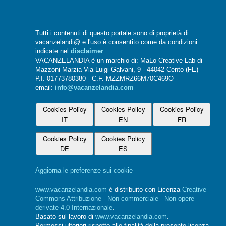
Tutti i contenuti di questo portale sono di proprietà di
vacanzelandi@ e l'uso è consentito come da condizioni
indicate nel
disclaimer
VACANZELANDIA è un marchio di: MaLo Creative Lab di
Mazzoni Marzia Via Luigi Galvani, 9 - 44042 Cento (FE)
P.I. 01773780380 - C.F. MZZMRZ66M70C469O -
email:
info@vacanzelandia.com
Cookies Policy
Cookies Policy
Cookies Policy
IT
EN
FR
Cookies Policy
Cookies Policy
DE
ES
Aggiorna le preferenze sui cookie
www.vacanzelandia.com
è distribuito con Licenza
Creative
Commons Attribuzione - Non commerciale - Non opere
derivate 4.0 Internazionale
.
Basato sul lavoro di
www.vacanzelandia.com
.
Permessi ulteriori rispetto alle finalità della presente licenza