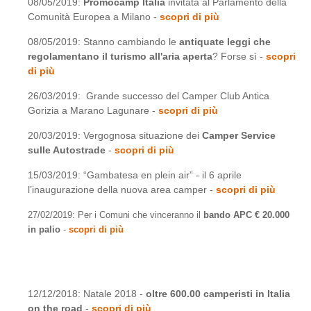
08/05/2019:
Promocamp Italia
invitata al Parlamento della
Comunità Europea a Milano -
scopri di più
08/05/2019: Stanno cambiando le
antiquate leggi che
regolamentano il turismo all'aria aperta
? Forse sì -
scopri
di più
26/03/2019: Grande successo del Camper Club Antica
Gorizia a Marano Lagunare -
scopri di più
20/03/2019: Vergognosa situazione dei
Camper Service
sulle Autostrade
-
scopri di più
15/03/2019: “Gambatesa en plein air” - il 6 aprile
l’inaugurazione della nuova area camper -
scopri di più
27/02/2019: Per i Comuni che vinceranno il
bando APC € 20.000
in palio
-
scopri di più
12/12/2018: Natale 2018 -
oltre 600.00 camperisti in Italia
on the road
-
scopri di più