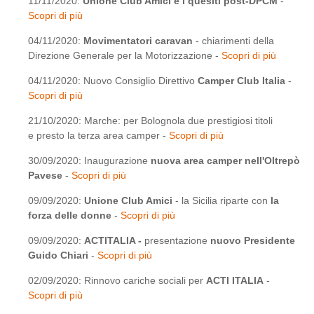
11/11/2020:
Unione Club Amici e i quesiti post-DPCM
-
Scopri di più
04/11/2020:
Movimentatori caravan
- chiarimenti della
Direzione Generale per la Motorizzazione -
Scopri di più
04/11/2020: Nuovo Consiglio Direttivo
Camper Club Italia
-
Scopri di più
21/10/2020: Marche: per Bolognola due prestigiosi titoli
e presto la terza area camper -
Scopri di più
30/09/2020: Inaugurazione
nuova area camper nell'Oltrepò
Pavese
-
Scopri di più
09/09/2020:
Unione Club Amici
- la Sicilia riparte con
la
forza delle donne
-
Scopri di più
09/09/2020:
ACTITALIA -
presentazione
nuovo Presidente
Guido Chiari
-
Scopri di più
02/09/2020: Rinnovo cariche sociali per
ACTI ITALIA
-
Scopri di più