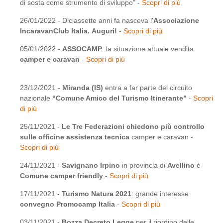
di sosta come strumento di sviluppo" -
Scopri di più
26/01/2022 - Diciassette anni fa nasceva l'
Associazione
IncaravanClub Italia. Auguri!
-
Scopri di più
05/01/2022 -
ASSOCAMP
: la situazione attuale vendita
camper e caravan
-
Scopri di più
23/12/2021 -
Miranda (IS)
entra a far parte del circuito
nazionale
“Comune Amico del Turismo Itinerante”
-
Scopri
di più
25/11/2021 -
Le Tre Federazioni chiedono più controllo
sulle officine assistenza tecnica
camper e caravan -
Scopri di più
24/11/2021 -
Savignano Irpino
in provincia di
Avellino
è
Comune camper friendly
-
Scopri di più
17/11/2021 -
Turismo Natura 2021
: grande interesse
convegno Promocamp Italia
-
Scopri di più
03/11/2021 -
Bozza Decreto Legge
per il riordino delle