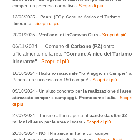
camper: un percorso normativo -
Scopri di più
13/05/2025 -
Panni (FG):
Comune Amico del Turismo
Itinerante -
Scopri di più
20/01/2025 -
Vent'anni di InCaravan Club
-
Scopri di più
06/11/2024 - Il Comune di
Carbone (PZ)
entra
ufficialmente nella rete
“Comune Amico del Turismo
Itinerante"
-
Scopri di più
16/10/2024 -
Raduno nazionale "Io Viaggio in Camper"
a
Pesaro: un successo con 150 camper! -
Scopri di più
09/10/2024 - Un aiuto concreto per
la realizzazione di aree
attrezzate camper e campeggi: Promocamp Italia
-
Scopri
di più
27/09/2024 - Turismo all’aria aperta:
il bando da oltre 32
milioni di euro
per le aree di sosta -
Scopri di più
26/06/2024 -
NOTIN sbarca in Italia
con camper
motorhome e semintegrali di alta gamma -
Scopri di più