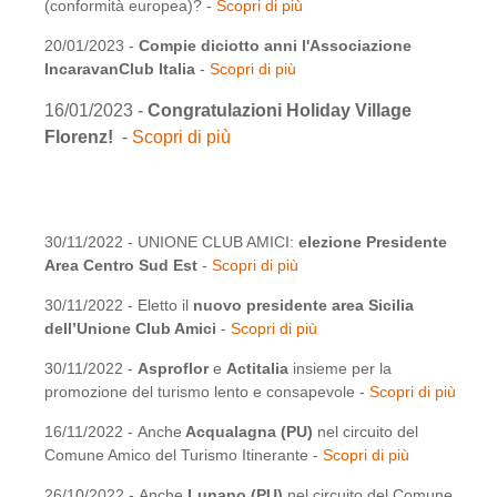
(conformità europea)? -
Scopri di più
20/01/2023 -
Compie diciotto anni l'Associazione
IncaravanClub Italia
-
Scopri di più
16/01/2023 -
Congratulazioni Holiday Village
Florenz!
-
Scopri di più
30/11/2022 - UNIONE CLUB AMICI:
elezione Presidente
Area Centro Sud Est
-
Scopri di più
30/11/2022 - Eletto il
nuovo presidente area Sicilia
dell’Unione Club Amici
-
Scopri di più
30/11/2022 -
Asproflor
e
Actitalia
insieme per la
promozione del turismo lento e consapevole -
Scopri di più
16/11/2022 - Anche
Acqualagna (PU)
nel circuito del
Comune Amico del Turismo Itinerante -
Scopri di più
26/10/2022 - Anche
Lunano (PU)
nel circuito del Comune