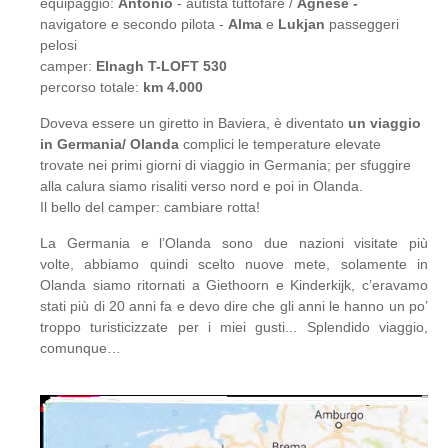
equipaggio:
Antonio
- autista tuttofare /
Agnese -
navigatore e secondo pilota -
Alma
e
Lukjan
passeggeri
pelosi
camper:
Elnagh T-LOFT 530
percorso totale:
km 4.000
Doveva essere un giretto in Baviera, è diventato
un viaggio
in Germania/ Olanda
complici le temperature elevate
trovate nei primi giorni di viaggio in Germania; per sfuggire
alla calura siamo risaliti verso nord e poi in Olanda.
Il bello del camper: cambiare rotta!
La Germania e l’Olanda sono due nazioni visitate più
volte, abbiamo quindi scelto nuove mete, solamente in
Olanda siamo ritornati a Giethoorn e Kinderkijk, c’eravamo
stati più di 20 anni fa e devo dire che gli anni le hanno un po’
troppo turisticizzate per i miei gusti... Splendido viaggio,
comunque…