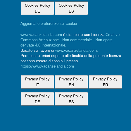
Cookies Policy
Cookies Policy
DE
ES
Aggiorna le preferenze sui cookie
www.vacanzelandia.com
è distribuito con Licenza
Creative
Commons Attribuzione - Non commerciale - Non opere
derivate 4.0 Internazionale
.
Basato sul lavoro di
www.vacanzelandia.com
.
Permessi ulteriori rispetto alle finalità della presente licenza
possono essere disponibili presso
https://www.vacanzelandia.com
Privacy Policy
Privacy Policy
Privacy Policy
IT
EN
FR
Privacy Policy
Privacy Policy
DE
ES