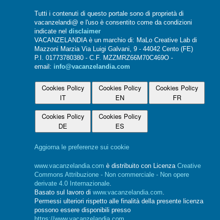
Tutti i contenuti di questo portale sono di proprietà di
vacanzelandi@ e l'uso è consentito come da condizioni
indicate nel
disclaimer
VACANZELANDIA è un marchio di: MaLo Creative Lab di
Mazzoni Marzia Via Luigi Galvani, 9 - 44042 Cento (FE)
P.I. 01773780380 - C.F. MZZMRZ66M70C469O -
email:
info@vacanzelandia.com
Cookies Policy
Cookies Policy
Cookies Policy
IT
EN
FR
Cookies Policy
Cookies Policy
DE
ES
Aggiorna le preferenze sui cookie
www.vacanzelandia.com
è distribuito con Licenza
Creative
Commons Attribuzione - Non commerciale - Non opere
derivate 4.0 Internazionale
.
Basato sul lavoro di
www.vacanzelandia.com
.
Permessi ulteriori rispetto alle finalità della presente licenza
possono essere disponibili presso
https://www.vacanzelandia.com