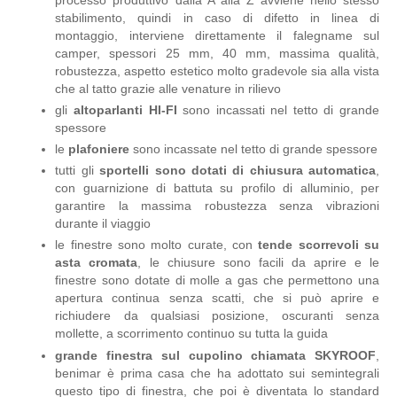
stabilimento, quindi in caso di difetto in linea di
montaggio, interviene direttamente il falegname sul
camper, spessori 25 mm, 40 mm, massima qualità,
robustezza, aspetto estetico molto gradevole sia alla vista
che al tatto grazie alle venature in rilievo
gli
altoparlanti HI-FI
sono incassati nel tetto di grande
spessore
le
plafoniere
sono incassate nel tetto di grande spessore
tutti gli
sportelli sono dotati di chiusura automatica
,
con guarnizione di battuta su profilo di alluminio, per
garantire la massima robustezza senza vibrazioni
durante il viaggio
le finestre sono molto curate, con
tende scorrevoli su
asta cromata
, le chiusure sono facili da aprire e le
finestre sono dotate di molle a gas che permettono una
apertura continua senza scatti, che si può aprire e
richiudere da qualsiasi posizione, oscuranti senza
mollette, a scorrimento continuo su tutta la guida
grande finestra sul cupolino chiamata SKYROOF
,
benimar è prima casa che ha adottato sui semintegrali
questo tipo di finestra, che poi è diventata lo standard