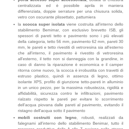
centralizzata ed è possibile aprila in maniera
differenziata, doppie serrature per una chiusura solida,
vetro con oscurante plissettato, pattumiera
la
scocca super isolata
viene costruita all'interno dello
stabilimento Bemimar, con esclusivo brevetto ISB, gli
spessori di pareti tetto e pavimento sono i più elevati
della categoria, tetto 56 mm, pavimento 62 mm, pareti 30
mm, le pareti e tetto rivestiti di vetroresina sia all'esterno
che all'interno, il pavimento è rivestito di vetroresina
all'esterno, il tetto non si danneggia con la grandine, in
caso di danno la riparazione è economica e il camper
ritorna come nuovo, la scocca è irrobustita con travetti di
estruso plastico, quindi in assenza di legno, ottimo
isolante XPS, profilo di giunzione tetto-pareti in alluminio
in un unico pezzo, per la massima robustezza, rigidità e
affidabilità, sicurezza contro le infiltrazioni, pavimento
rialzato rispetto le pareti per evitare lo scorrimento
dell’acqua piovana dalle pareti al pavimento, evitando il
ristagno dell'acqua sotto il pavimento
mobili costruiti con legno
, robusti, realizzati da
falegnami all'interno dello stabilimento Benimar, tutto il
processo produttivo dalla A alla Z avviene nello stesso