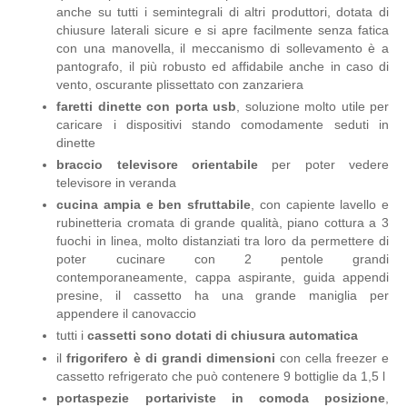
anche su tutti i semintegrali di altri produttori, dotata di
chiusure laterali sicure e si apre facilmente senza fatica
con una manovella, il meccanismo di sollevamento è a
pantografo, il più robusto ed affidabile anche in caso di
vento, oscurante plissettato con zanzariera
faretti dinette con porta usb
, soluzione molto utile per
caricare i dispositivi stando comodamente seduti in
dinette
braccio televisore orientabile
per poter vedere
televisore in veranda
cucina ampia e ben sfruttabile
, con capiente lavello e
rubinetteria cromata di grande qualità, piano cottura a 3
fuochi in linea, molto distanziati tra loro da permettere di
poter cucinare con 2 pentole grandi
contemporaneamente, cappa aspirante, guida appendi
presine, il cassetto ha una grande maniglia per
appendere il canovaccio
tutti i
cassetti sono dotati di chiusura automatica
il
frigorifero è di grandi dimensioni
con cella freezer e
cassetto refrigerato che può contenere 9 bottiglie da 1,5 l
portaspezie portariviste in comoda posizione
,