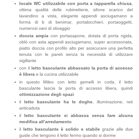
locale WC utilizzabile con porta a tapparella chiusa
,
ottima qualità delle rubinetterie, sifone scarico del
lavandino a vista, elegante appendi asciugamano a
forma di b di benimar, portabicchieri, portaoggetti,
numerosi vani di stivaggio
doccia ampia
con portasapone, dotata di porta rigida,
oblò con asta appendi asciugamano, super accessoriata,
piatto doccia con profilo alto per assicurare una perfetta
tenuta con le pareti senza la necessità di utilizzare
sigillante
con il
letto basculante abbassato la porta di accesso
è libera
e la cucina utilizzabile
in questo Mileo con letto gemelli in coda, il letto
basculante lascia la porta di accesso libera, quindi
ottimizzazione degli spazi
il
letto basculante ha le doghe
, illuminazione, reti
anticaduta
il
letto basculante si abbassa senza fare alcuna
modifica all’arredamento
il
letto basculante è solido e stabile
grazie alle due
guide che tengono il letto fermo quando si dorme