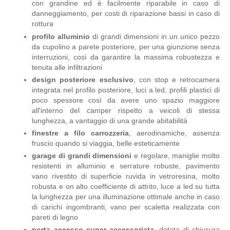
con grandine ed è facilmente riparabile in caso di
danneggiamento, per costi di riparazione bassi in caso di
rottura
profilo alluminio
di grandi dimensioni in un unico pezzo
da cupolino a parete posteriore, per una giunzione senza
interruzioni, così da garantire la massima robustezza e
tenuta alle infiltrazioni
design posteriore esclusivo
, con stop e retrocamera
integrata nel profilo posteriore, luci a led, profili plastici di
poco spessore così da avere uno spazio maggiore
all'interno del camper rispetto a veicoli di stessa
lunghezza, a vantaggio di una grande abitabilità
finestre a filo carrozzeria
, aerodinamiche, assenza
fruscio quando si viaggia, belle esteticamente
garage di grandi dimensioni
e regolare, maniglie molto
resistenti in alluminio e serrature robuste, pavimento
vano rivestito di superficie ruvida in vetroresina, molto
robusta e on alto coefficiente di attrito, luce a led su tutta
la lunghezza per una illuminazione ottimale anche in caso
di carichi ingombranti, vano per scaletta realizzata con
pareti di legno
porta accesso super accessoriata
, dotata di chiusura