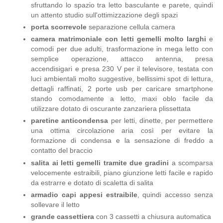
sfruttando lo spazio tra letto basculante e parete, quindi
un attento studio sull'ottimizzazione degli spazi
porta scorrevole
separazione cellula camera
camera matrimoniale con letti gemelli molto larghi
e
comodi per due adulti, trasformazione in mega letto con
semplice operazione, attacco antenna, presa
accendisigari e presa 230 V per il televisore, testata con
luci ambientali molto suggestive, bellissimi spot di lettura,
dettagli raffinati, 2 porte usb per caricare smartphone
stando comodamente a letto, maxi oblo facile da
utilizzare dotato di oscurante zanzariera plissettata
paretine anticondensa
per letti, dinette, per permettere
una ottima circolazione aria così per evitare la
formazione di condensa e la sensazione di freddo a
contatto del braccio
salita ai letti gemelli tramite due gradini
a scomparsa
velocemente estraibili, piano giunzione letti facile e rapido
da estrarre e dotato di scaletta di salita
armadio capi appesi estraibile
, quindi accesso senza
sollevare il letto
grande cassettiera
con 3 cassetti a chiusura automatica