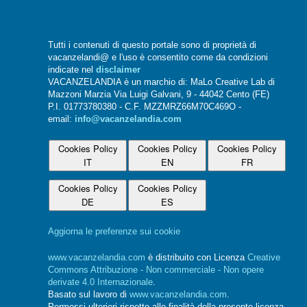
Tutti i contenuti di questo portale sono di proprietà di
vacanzelandi@ e l'uso è consentito come da condizioni
indicate nel
disclaimer
VACANZELANDIA è un marchio di: MaLo Creative Lab di
Mazzoni Marzia Via Luigi Galvani, 9 - 44042 Cento (FE)
P.I. 01773780380 - C.F. MZZMRZ66M70C469O -
email:
info@vacanzelandia.com
Cookies Policy
Cookies Policy
Cookies Policy
IT
EN
FR
Cookies Policy
Cookies Policy
DE
ES
Aggiorna le preferenze sui cookie
www.vacanzelandia.com
è distribuito con Licenza
Creative
Commons Attribuzione - Non commerciale - Non opere
derivate 4.0 Internazionale
.
Basato sul lavoro di
www.vacanzelandia.com
.