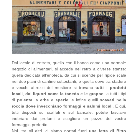
Dal locale di entrata, quello con il banco come una normale
negozio di alimentari, si accede nel retro a diverse stanze:
quella dedicata all'enoteca, da cui si scende per ripide scale
nei due piani di cantine sottostanti, e quella dove tra stadere
e vecchi attrezzi del mestiere si trovano
tutti i prodotti
locali
,
dai liquori come la taneda e le grappe
, a tutti i tipi
di
polenta
, a
erbe
e
spezie
, e infine quelli
scavati nella
roccia dove invecchiano formaggi
e
salumi locali
. E qui,
tutti disposti su scaffali e sul bancale, potete lasciarvi
inebriare dai profumi e scegliere un pezzo del vostro
formaggio preferito.
Noi, tra gli altri, ci siamo portati fuori
una fetta di Bitto