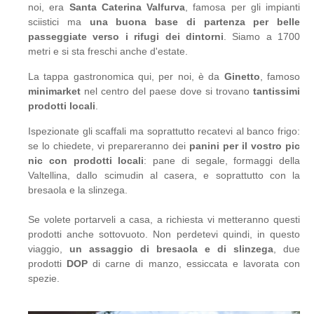
noi, era
Santa Caterina Valfurva
, famosa per gli impianti
sciistici ma
una buona base di partenza per belle
passeggiate verso i rifugi dei dintorni
. Siamo a 1700
metri e si sta freschi anche d'estate.
La tappa gastronomica qui, per noi, è da
Ginetto
, famoso
minimarket
nel centro del paese dove si trovano
tantissimi
prodotti locali
.
Ispezionate gli scaffali ma soprattutto recatevi al banco frigo:
se lo chiedete, vi prepareranno dei
panini per il vostro pic
nic con prodotti locali
: pane di segale, formaggi della
Valtellina, dallo scimudin al casera, e soprattutto con la
bresaola e la slinzega.
Se volete portarveli a casa, a richiesta vi metteranno questi
prodotti anche sottovuoto. Non perdetevi quindi, in questo
viaggio,
un assaggio di bresaola e di slinzega
, due
prodotti
DOP
di carne di manzo, essiccata e lavorata con
spezie.