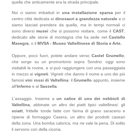
quella che anticamente era la strada principale.
Noi ci siamo imbattuti in
una installazione sparsa
per il
centro città dedicata ai
dinosauri a grandezza naturale
e ci
siamo lasciati prendere da quella, ma in tempi normali ci
sono diversi
musei
che si possono visitare, come il
CAST
,
dedicato alle storie di montagna che ha sede nel
Castello
Masegra
, o il
MVSA - Museo Valtellinese di Storia e Arte.
Oppure, poco fuori, potete andare verso
Castel Grumello
,
che sorge su un promontorio sopra Sondrio: oggi sono
visitabili le rovine, e si può raggiungere con una passeggiata
in mezzo ai
vigneti
. Vigneti che danno il nome a uno dei più
famosi
vini rossi di Valtellina
: il
Grumello
appunto, insieme
all'
Inferno
e al
Sassella
.
L'assaggio. Insieme a
un calice di uno dei nebbioli di
Valtellina
, abbinate un altro dei piatti tipici valtellinesi: gli
sciatt
, frittelle tonde fatte con farina di grano saraceno e
ripiene di formaggio Casera, un altro dei prodotti caseari
della zona. Una bomba calorica, ma ne vale la pena. Di solito
li servono con della cicoria.