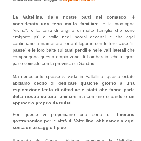
La Valtellina, dalle nostre parti nel comasco, è
considerata una terra molto familiare
: è la montagna
“vicina”, è la terra di origine di molte famiglie che sono
emigrate più a valle negli scorsi decenni e che oggi
continuano a mantenere forte il legame con le loro case “in
paese” e le loro baite sui tanti pendii e nelle valli laterali che
compongono questa ampia zona di Lombardia, che in gran
parte coincide con la provincia di Sondrio.
Ma nonostante spesso si vada in Valtellina, questa estate
abbiamo deciso di
dedicare qualche giorno a una
esplorazione lenta di cittadine e piatti che fanno parte
della nostra cultura familiare
ma con uno sguardo e
un
approccio proprio da turisti
.
Per questo vi proponiamo una sorta di
itinerario
gastronomico per le città di Valtellina,
abbinando a ogni
sosta un assaggio tipico
.
Partendo da Como, abbiamo raggiunto la Valtellina