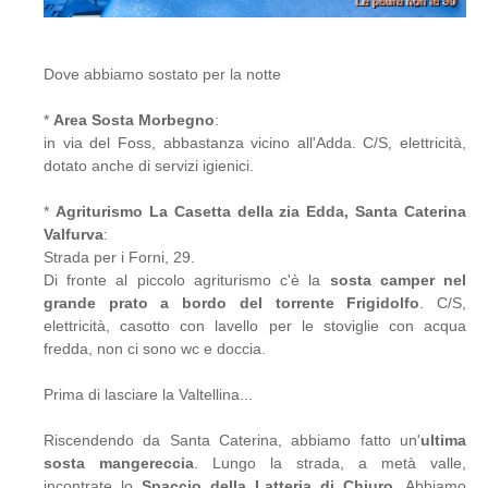
Dove abbiamo sostato per la notte
*
Area Sosta Morbegno
:
in via del Foss, abbastanza vicino all'Adda. C/S, elettricità,
dotato anche di servizi igienici.
*
Agriturismo La Casetta della zia Edda, Santa Caterina
Valfurva
:
Strada per i Forni, 29.
Di fronte al piccolo agriturismo c'è la
sosta camper nel
grande prato a bordo del torrente Frigidolfo
. C/S,
elettricità, casotto con lavello per le stoviglie con acqua
fredda, non ci sono wc e doccia.
Prima di lasciare la Valtellina...
Riscendendo da Santa Caterina, abbiamo fatto un'
ultima
sosta mangereccia
. Lungo la strada, a metà valle,
incontrate lo
Spaccio della Latteria di Chiuro
. Abbiamo