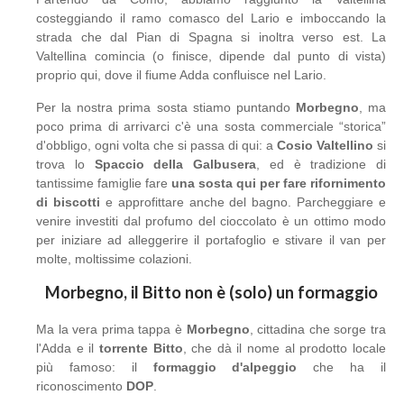
costeggiando il ramo comasco del Lario e imboccando la
strada che dal Pian di Spagna si inoltra verso est. La
Valtellina comincia (o finisce, dipende dal punto di vista)
proprio qui, dove il fiume Adda confluisce nel Lario.
Per la nostra prima sosta stiamo puntando
Morbegno
, ma
poco prima di arrivarci c'è una sosta commerciale “storica”
d'obbligo, ogni volta che si passa di qui: a
Cosio Valtellino
si
trova lo
Spaccio della Galbusera
, ed è tradizione di
tantissime famiglie fare
una sosta qui per fare rifornimento
di biscotti
e approfittare anche del bagno. Parcheggiare e
venire investiti dal profumo del cioccolato è un ottimo modo
per iniziare ad alleggerire il portafoglio e stivare il van per
molte, moltissime colazioni.
Morbegno, il Bitto non è (solo) un formaggio
Ma la vera prima tappa è
Morbegno
, cittadina che sorge tra
l'Adda e il
torrente Bitto
, che dà il nome al prodotto locale
più famoso: il
formaggio d'alpeggio
che ha il
riconoscimento
DOP
.