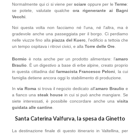
Normalmente qui ci si viene per
sciare
oppure per le
Terme
:
se potete, valutate qualche
ora rigenerante ai Bagni
Vecchi
.
Noi questa volta non facciamo né l'una, né l'altra, ma è
gradevole anche una passeggiata per il borgo. Ci perdiamo
nelle viuzze fino alla
piazza del Kuerc
, l'edificio a tettoia che
un tempo ospitava i ritrovi civici, e alla
Torre delle Ore
.
Bormio
è nota anche per un prodotto alimentare: l'
amaro
Braulio
. È un digestivo a base di erbe alpine, creato proprio
in questa cittadina dal
farmacista Francesco Peloni
, la cui
famiglia detiene ancora oggi lo stabilimento di produzione.
In
via Roma
si trova il negozio dedicato all'
amaro Braulio
e
a fianco una
steak house
in cui si può anche mangiare. Se
siete interessati, è possibile concordare anche una
visita
guidata alle cantine
.
Santa Caterina Valfurva, la spesa da Ginetto
La destinazione finale di questo itinerario in Valtellina, per