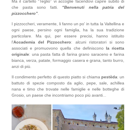
Ma il cartello “Teglio” vi accoglie facendovi capire subito di
che pasta sono fatti.
“Benvenuti nella patria del
pizzocchero”
.
I pizzoccheri, veramente, li fanno un po' in tutta la Valtellina e
ogni paese, persino ogni famiglia, ha la sua tradizione
particolare. Ma qui, per essere precisi, hanno istituito
l'
Accademia del Pizzocchero
: alcuni ristoratori si sono
associati e promuovono quella che definiscono
la ricetta
originale
: una pasta fatta di farina grano saraceno e farina
bianca, verza, patate, formaggio casera e grana, tanto burro,
anzi di più.
Il condimento perfetto di questo piatto si chiama
pestèda
: un
battuto di spezie composto da aglio, pepe, sale, achillea
nana e timo che trovate nelle famiglie e nelle botteghe di
Grosio, un paese che incontriamo poco più avanti...