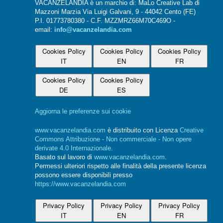
VACANZELANDIA è un marchio di: MaLo Creative Lab di
Mazzoni Marzia Via Luigi Galvani, 9 - 44042 Cento (FE)
P.I. 01773780380 - C.F. MZZMRZ66M70C469O -
email:
info@vacanzelandia.com
Cookies Policy
Cookies Policy
Cookies Policy
IT
EN
FR
Cookies Policy
Cookies Policy
DE
ES
Aggiorna le preferenze sui cookie
www.vacanzelandia.com
è distribuito con Licenza
Creative
Commons Attribuzione - Non commerciale - Non opere
derivate 4.0 Internazionale
.
Basato sul lavoro di
www.vacanzelandia.com
.
Permessi ulteriori rispetto alle finalità della presente licenza
possono essere disponibili presso
https://www.vacanzelandia.com
Privacy Policy
Privacy Policy
Privacy Policy
IT
EN
FR