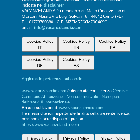
indicate nel
disclaimer
VACANZELANDIA è un marchio di: MaLo Creative Lab di
Mazzoni Marzia Via Luigi Galvani, 9 - 44042 Cento (FE)
P.I. 01773780380 - C.F. MZZMRZ66M70C469O -
email:
info@vacanzelandia.com
Cookies Policy
Cookies Policy
Cookies Policy
IT
EN
FR
Cookies Policy
Cookies Policy
DE
ES
Aggiorna le preferenze sui cookie
www.vacanzelandia.com
è distribuito con Licenza
Creative
Commons Attribuzione - Non commerciale - Non opere
derivate 4.0 Internazionale
.
Basato sul lavoro di
www.vacanzelandia.com
.
Permessi ulteriori rispetto alle finalità della presente licenza
possono essere disponibili presso
https://www.vacanzelandia.com
Privacy Policy
Privacy Policy
Privacy Policy