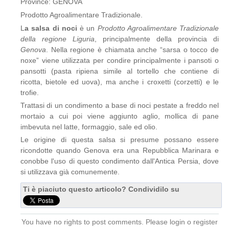
Province: GENOVA
Prodotto Agroalimentare Tradizionale.
L
a salsa di noci
è un
Prodotto Agroalimentare Tradizionale
della regione Liguria
, principalmente della provincia di
Genova
. Nella regione è chiamata anche “sarsa o tocco de
noxe” viene utilizzata per condire principalmente i pansoti o
pansotti (pasta ripiena simile al tortello che contiene di
ricotta, bietole ed uova), ma anche i croxetti (corzetti) e le
trofie.
Trattasi di un condimento a base di noci pestate a freddo nel
mortaio a cui poi viene aggiunto aglio, mollica di pane
imbevuta nel latte, formaggio, sale ed olio.
Le origine di questa salsa si presume possano essere
ricondotte quando Genova era una Repubblica Marinara e
conobbe l'uso di questo condimento dall'Antica Persia, dove
si utilizzava già comunemente.
Ti è piaciuto questo articolo? Condividilo su
You have no rights to post comments. Please login o register