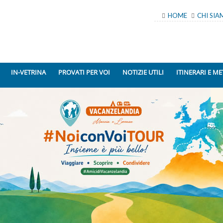
HOME
CHI SI
IN-VETRINA
PROVATI PER VOI
NOTIZIE UTILI
ITINERARI E ME