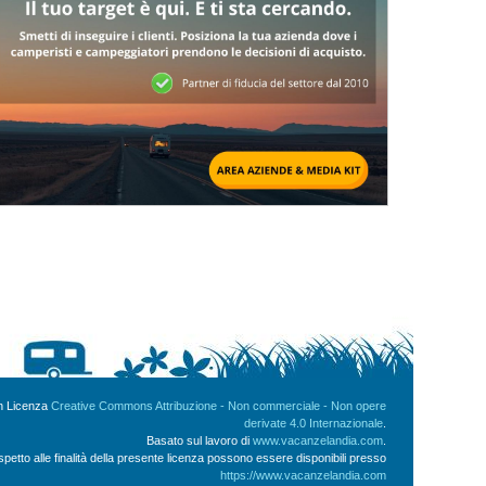
on Licenza
Creative Commons Attribuzione - Non commerciale - Non opere
derivate 4.0 Internazionale
.
Basato sul lavoro di
www.vacanzelandia.com
.
ispetto alle finalità della presente licenza possono essere disponibili presso
https://www.vacanzelandia.com