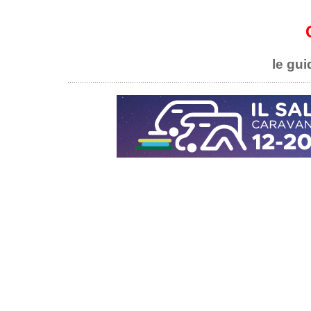
le gui