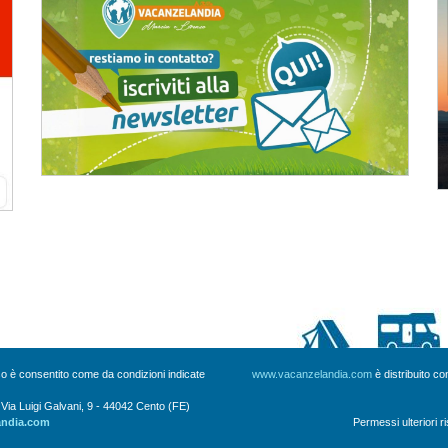
uso è consentito come da condizioni indicate
www.vacanzelandia.com
è distribuito c
a Luigi Galvani, 9 - 44042 Cento (FE)
andia.com
Permessi ulteriori r