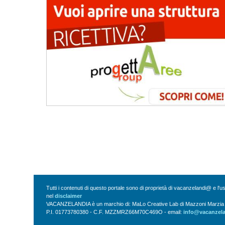
Tutti i contenuti di questo portale sono di proprietà di vacanzelandi@ e l'
nel
disclaimer
VACANZELANDIA è un marchio di: MaLo Creative Lab di Mazzoni Marzia Vi
P.I. 01773780380 - C.F. MZZMRZ66M70C469O - email:
info@vacanzel